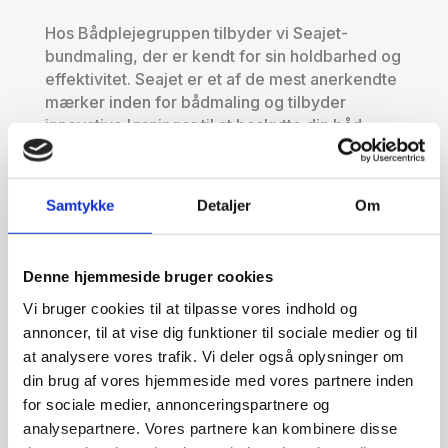
Hos Bådplejegruppen tilbyder vi Seajet-
bundmaling, der er kendt for sin holdbarhed og
effektivitet. Seajet er et af de mest anerkendte
mærker inden for bådmaling og tilbyder
innovative løsninger til at beskytte din båd.
Samtykke
Detaljer
Om
Denne hjemmeside bruger cookies
Vi bruger cookies til at tilpasse vores indhold og
Vores Seajet
annoncer, til at vise dig funktioner til sociale medier og til
bundmalingsservice
at analysere vores trafik. Vi deler også oplysninger om
din brug af vores hjemmeside med vores partnere inden
for sociale medier, annonceringspartnere og
Vi vurderer din båds bundtilstand og rådgiver
analysepartnere. Vores partnere kan kombinere disse
om den bedste Seajet-løsning til dine behov.