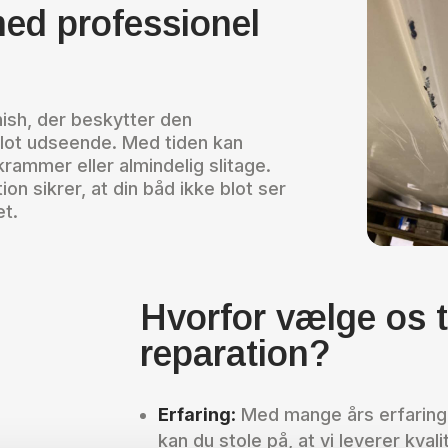
ed professionel
nish, der beskytter den
flot udseende. Med tiden kan
krammer eller almindelig slitage.
on sikrer, at din båd ikke blot ser
et.
Hvorfor vælge os ti
reparation?
Erfaring
:
Med mange års erfaring 
kan du stole på, at vi leverer kval