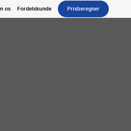
m os
Fordelskunde
Prisberegner