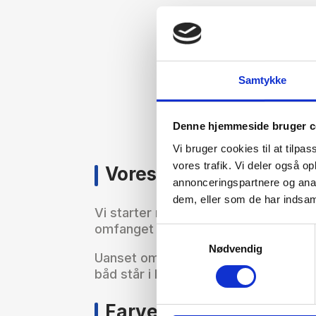
Samtykke
Denne hjemmeside bruger c
Vi bruger cookies til at tilpas
vores trafik. Vi deler også 
Vores gelcoat reparati
annonceringspartnere og anal
dem, eller som de har indsaml
Vi starter med en grundig inspektion
omfanget og typen af reparation, de
Samtykkevalg
Nødvendig
Uanset om det er små eller større re
båd står i landet….
Farvejustering