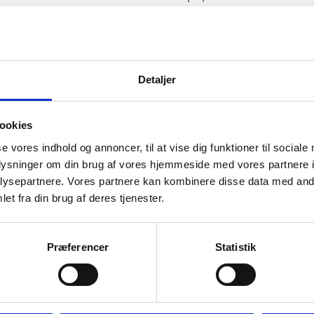
Kvalitetsmaterialer
:
Vi anvender 
specielt designet til at modstå de
på vandet.
Kundetilfredshed
:
Vores mål er at
Detaljer
resultatet. Vi arbejder omhyggeligt
fantastisk ud
ookies
se vores indhold og annoncer, til at vise dig funktioner til sociale
oplysninger om din brug af vores hjemmeside med vores partnere i
onstjenester
ysepartnere. Vores partnere kan kombinere disse data med andr
et fra din brug af deres tjenester.
 af skaderne for at vurdere
r er nødvendig.
Præferencer
Statistik
vner, reparerer vi skaden hvor din