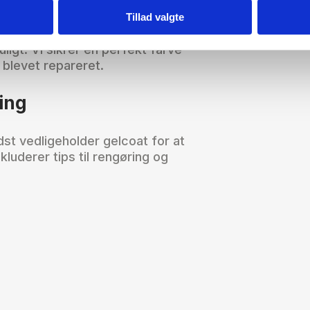
Tillad valgte
 rigtige farve at blande ud fra, så
ligt. Vi sikrer en perfekt farve
 blevet repareret.
ing
st vedligeholder gelcoat for at
kluderer tips til rengøring og