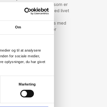
kun de bedste materialer, som er
 udfordringer, der følger med livet
 sikre, at du er helt tilfreds med
Om
 for at sikre, at din båd ser
 medier og til at analysere
nden for sociale medier,
e oplysninger, du har givet
Marketing