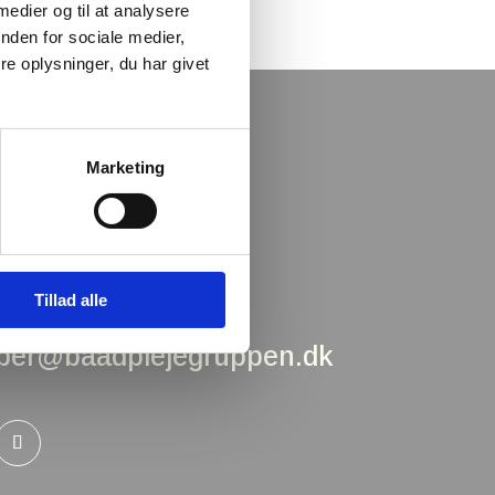
 medier og til at analysere
nden for sociale medier,
e oplysninger, du har givet
Marketing
Telefonnummer:
+45 61 72 99 08
E-mail
Tillad alle
per@baadplejegruppen.dk