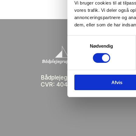
Vi bruger cookies til at tilpas
vores trafik. Vi deler også 
annonceringspartnere og anal
dem, eller som de har indsaml
Samtykkevalg
Nødvendig
Bådplejegruppen ApS
Afvis
CVR: 40433732