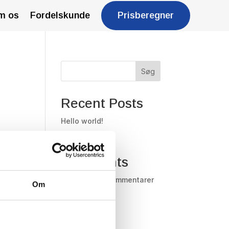
m os
Fordelskunde
Prisberegner
Søg
Recent Posts
Hello world!
Recent
Comments
Der er ingen kommentarer
Om
at vise.