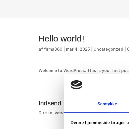
Hello world!
af
firma360
|
mar 4, 2025
|
Uncategorized
|
Welcome to WordPress. This is your first post. 
Indsend Kommentar
Samtykke
Du skal være
logget ind
for at skrive en kom
Denne hjemmeside bruger c